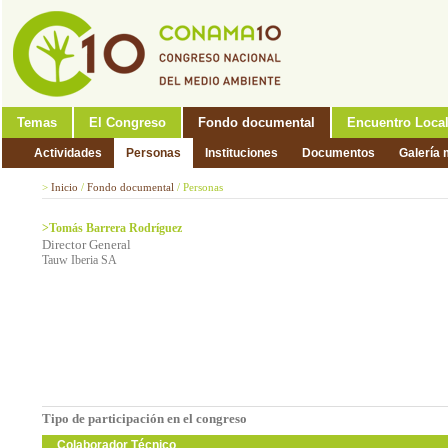
Temas
El Congreso
Fondo documental
Encuentro Loca
Actividades
Personas
Instituciones
Documentos
Galería 
>
Inicio
/
Fondo documental
/
Personas
>Tomás Barrera Rodríguez
Director General
Tauw Iberia SA
Tipo de participación en el congreso
Colaborador Técnico