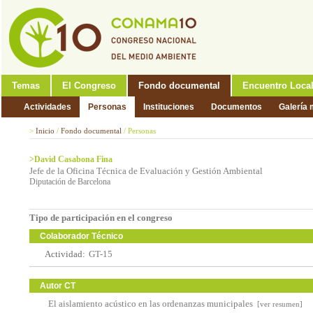
Temas
El Congreso
Fondo documental
Encuentro Loca
Actividades
Personas
Instituciones
Documentos
Galería 
>
Inicio
/
Fondo documental
/
Personas
>David Casabona Fina
Jefe de la Oficina Técnica de Evaluación y Gestión Ambiental
Diputación de Barcelona
Tipo de participación en el congreso
Colaborador Técnico
Actividad:
GT-15
Autor CT
El aislamiento acústico en las ordenanzas municipales
[ver resumen]