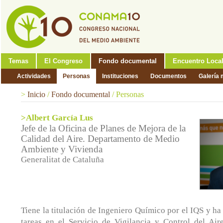
Temas
El Congreso
Fondo documental
Encuentro Loca
Actividades
Personas
Instituciones
Documentos
Galería 
>
Inicio
/
Fondo documental
/
Personas
>Albert García Lus
Jefe de la Oficina de Planes de Mejora de la
Calidad del Aire. Departamento de Medio
Ambiente y Vivienda
Generalitat de Cataluña
Tiene la titulación de Ingeniero Químico por el IQS y ha
tareas en el Servicio de Vigilancia y Control del Ai