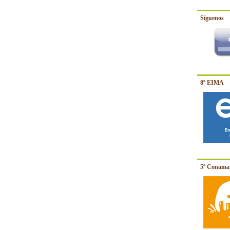
Síguenos
8º EIMA
5º Conama 