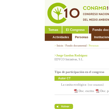
Temas
El Congreso
Fondo doc
Actividades
Personas
Institucio
>
Inicio
/
Fondo documental
/
Personas
>Jorge Guedon Rodríguez
EDYCO Iniciativas, S.L.
Tipo de participación en el congreso
Autor CT
La casita ecológica
[ver resumen]
Doc. escrito
Doc. p