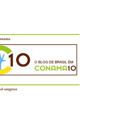
Conama
el congreso