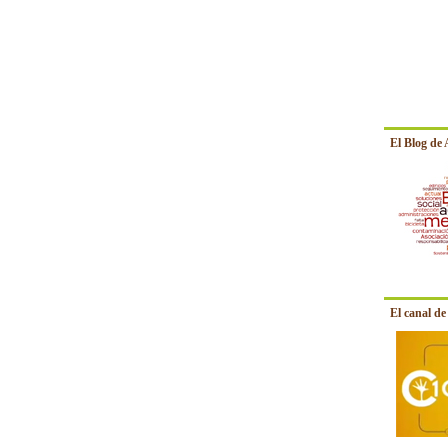
El Blog de
El canal d