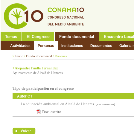
Temas
El Congreso
Fondo documental
Encuentro Loca
Actividades
Personas
Instituciones
Documentos
Galería 
>
Inicio
/
Fondo documental
/
Personas
>Alejandro Pinilla Fernández
Ayuntamiento de Alcalá de Henares
Tipo de participación en el congreso
Autor CT
La educación ambiental en Alcalá de Henares
[ver resumen]
Doc. escrito