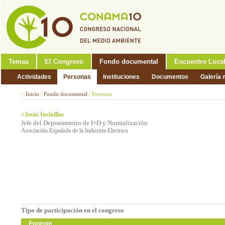
Temas
El Congreso
Fondo documental
Encuentro Loca
Actividades
Personas
Instituciones
Documentos
Galería 
>
Inicio
/
Fondo documental
/
Personas
>Jesús Incinillas
Jefe del Depratamento de I+D y Normalización
Asociación Española de la Industria Electrica
Tipo de participación en el congreso
Ponente