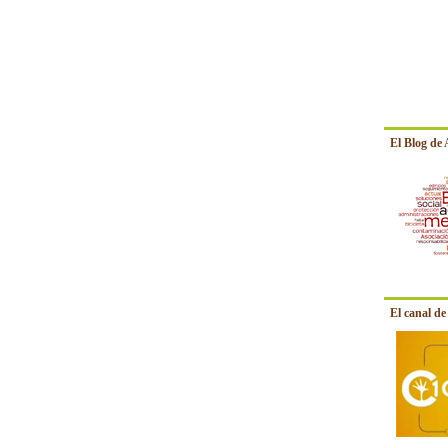
El Blog de
El canal d