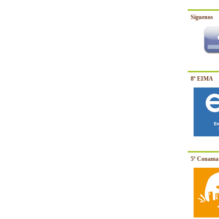
Síguenos
8º EIMA
5º Conama 