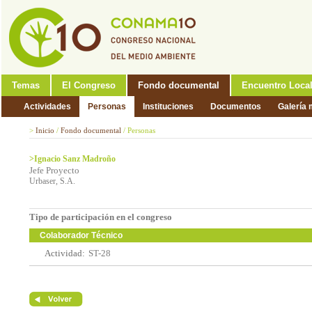
Temas
El Congreso
Fondo documental
Encuentro Loca
Actividades
Personas
Instituciones
Documentos
Galería 
>
Inicio
/
Fondo documental
/
Personas
>Ignacio Sanz Madroño
Jefe Proyecto
Urbaser, S.A.
Tipo de participación en el congreso
Colaborador Técnico
Actividad:
ST-28