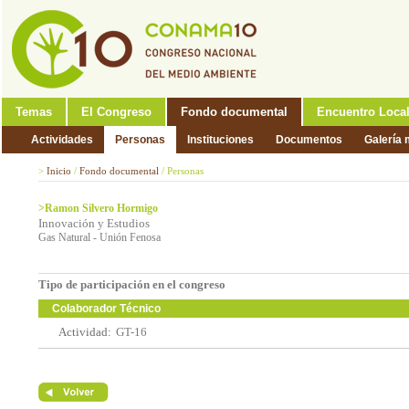
Temas
El Congreso
Fondo documental
Encuentro Loca
Actividades
Personas
Instituciones
Documentos
Galería 
>
Inicio
/
Fondo documental
/
Personas
>Ramon Silvero Hormigo
Innovación y Estudios
Gas Natural - Unión Fenosa
Tipo de participación en el congreso
Colaborador Técnico
Actividad:
GT-16