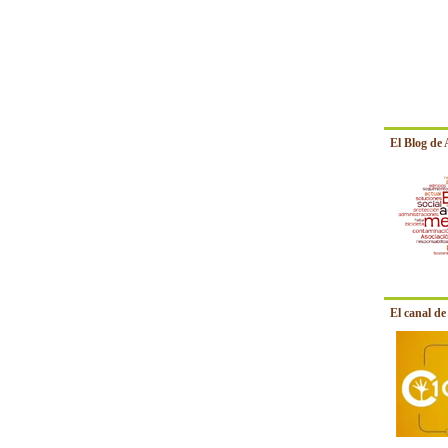
El Blog de
El canal d