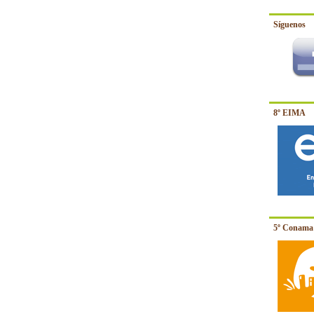
Síguenos
8º EIMA
5º Conama 