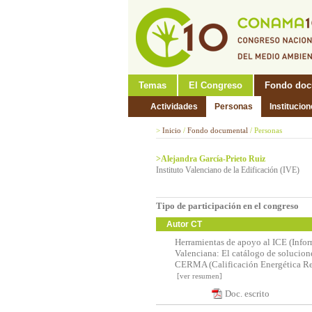
Temas
El Congreso
Fondo doc
Actividades
Personas
Institucio
>
Inicio
/
Fondo documental
/
Personas
>Alejandra García-Prieto Ruiz
Instituto Valenciano de la Edificación (IVE)
Tipo de participación en el congreso
Autor CT
Herramientas de apoyo al ICE (Inform
Valenciana: El catálogo de solucione
CERMA (Calificación Energética Res
[ver resumen]
Doc. escrito