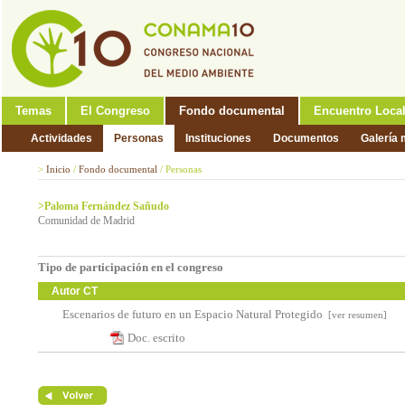
Temas
El Congreso
Fondo documental
Encuentro Loca
Actividades
Personas
Instituciones
Documentos
Galería 
>
Inicio
/
Fondo documental
/
Personas
>Paloma Fernández Sañudo
Comunidad de Madrid
Tipo de participación en el congreso
Autor CT
Escenarios de futuro en un Espacio Natural Protegido
[ver resumen]
Doc. escrito