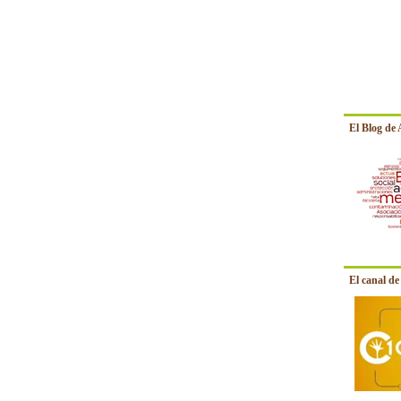
El Blog de
El canal d