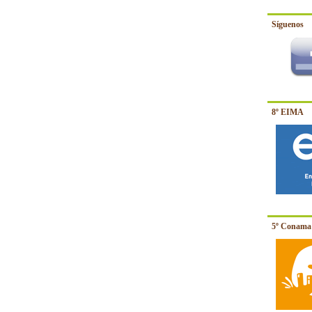
Síguenos
8º EIMA
5º Conama 