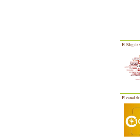
El Blog de
El canal d