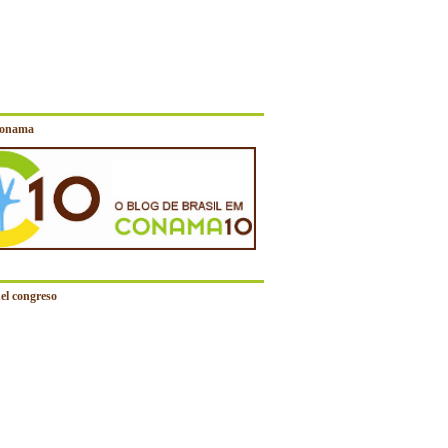
Conama
el congreso