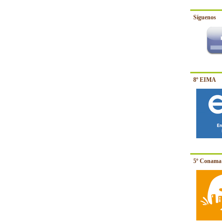
Síguenos
8º EIMA
5º Conama 