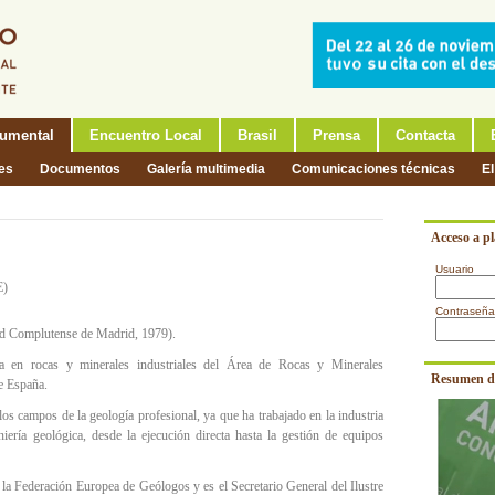
umental
Encuentro Local
Brasil
Prensa
Contacta
nes
Documentos
Galería multimedia
Comunicaciones técnicas
El
Acceso a p
Usuario
E)
Contraseña
ad Complutense de Madrid, 1979).
a en rocas y minerales industriales del Área de Rocas y Minerales
Resumen d
de España.
os campos de la geología profesional, ya que ha trabajado en la industria
niería geológica, desde la ejecución directa hasta la gestión de equipos
la Federación Europea de Geólogos y es el Secretario General del Ilustre