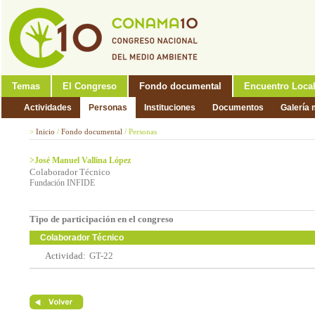
Temas
El Congreso
Fondo documental
Encuentro Loca
Actividades
Personas
Instituciones
Documentos
Galería 
>
Inicio
/
Fondo documental
/
Personas
>José Manuel Vallina López
Colaborador Técnico
Fundación INFIDE
Tipo de participación en el congreso
Colaborador Técnico
Actividad:
GT-22