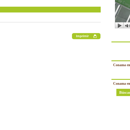
Conama en
Conama en
Búsca