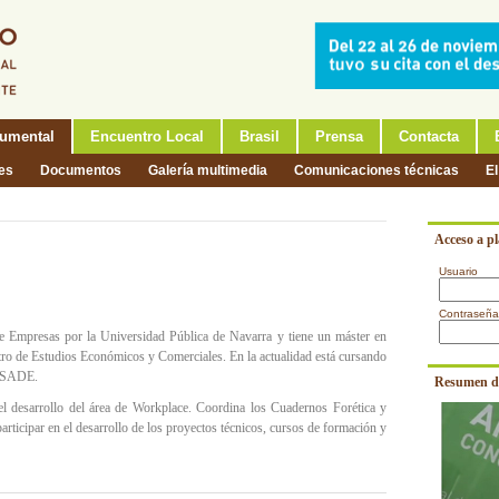
umental
Encuentro Local
Brasil
Prensa
Contacta
nes
Documentos
Galería multimedia
Comunicaciones técnicas
El
Acceso a p
Usuario
Contraseña
e Empresas por la Universidad Pública de Navarra y tiene un máster en
tro de Estudios Económicos y Comerciales. En la actualidad está cursando
 ESADE.
Resumen d
l desarrollo del área de Workplace. Coordina los Cuadernos Forética y
articipar en el desarrollo de los proyectos técnicos, cursos de formación y