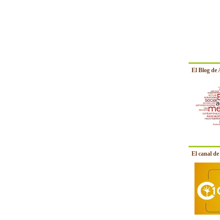
El Blog de
El canal d