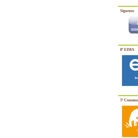
Síguenos
8º EIMA
5º Conama 