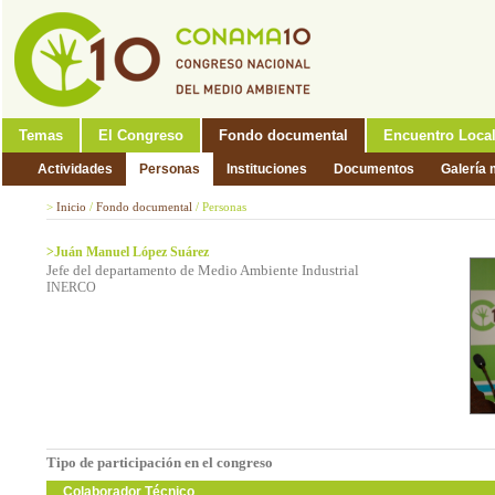
Temas
El Congreso
Fondo documental
Encuentro Loca
Actividades
Personas
Instituciones
Documentos
Galería 
>
Inicio
/
Fondo documental
/
Personas
>Juán Manuel López Suárez
Jefe del departamento de Medio Ambiente Industrial
INERCO
Tipo de participación en el congreso
Colaborador Técnico