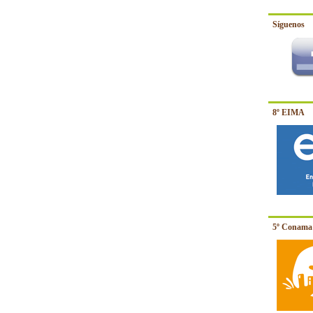
Síguenos
8º EIMA
5º Conama 