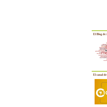
El Blog de
El canal d