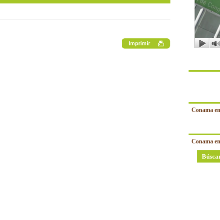
Conama en
Conama en
Búsca