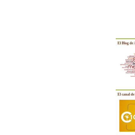
El Blog de
El canal d