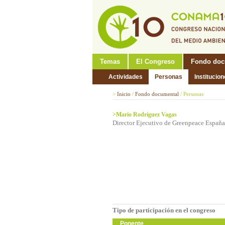
Temas
El Congreso
Fondo doc
Actividades
Personas
Institucio
>
Inicio
/
Fondo documental
/
Personas
>Mario Rodríguez Vagas
Director Ejecutivo de Greenpeace España
Tipo de participación en el congreso
Ponente