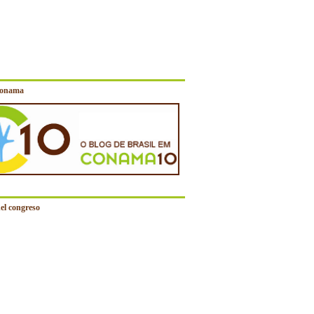
Conama
el congreso