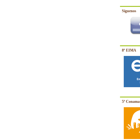
Síguenos
8º EIMA
5º Conama 