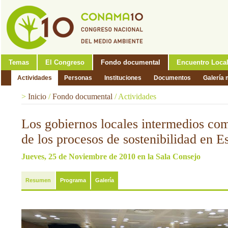
Temas
El Congreso
Fondo documental
Encuentro Loca
Actividades
Personas
Instituciones
Documentos
Galería 
>
Inicio
/
Fondo documental
/
Actividades
Los gobiernos locales intermedios co
de los procesos de sostenibilidad en 
Jueves, 25 de Noviembre de 2010 en la Sala Consejo
Resumen
Programa
Galería