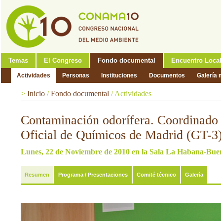
Temas
El Congreso
Fondo documental
Encuentro Loca
Actividades
Personas
Instituciones
Documentos
Galería 
>
Inicio
/
Fondo documental
/
Actividades
Contaminación odorífera. Coordinado 
Oficial de Químicos de Madrid (GT-3
Lunes, 22 de Noviembre de 2010 en la Sala La Habana-Bue
Resumen
Programa / Presentaciones
Comité técnico
Galería