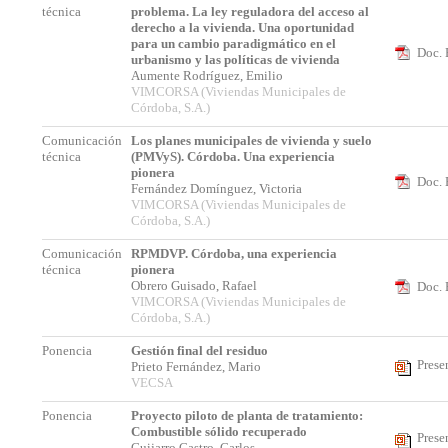
técnica
problema. La ley reguladora del acceso al
derecho a la vivienda. Una oportunidad
para un cambio paradigmático en el
Doc. 
urbanismo y las políticas de vivienda
Aumente Rodríguez, Emilio
VIMCORSA (Viviendas Municipales de
Córdoba, S.A.)
Comunicación
Los planes municipales de vivienda y suelo
técnica
(PMVyS). Córdoba. Una experiencia
pionera
Doc. 
Fernández Domínguez, Victoria
VIMCORSA (Viviendas Municipales de
Córdoba, S.A.)
Comunicación
RPMDVP. Córdoba, una experiencia
técnica
pionera
Obrero Guisado, Rafael
Doc. 
VIMCORSA (Viviendas Municipales de
Córdoba, S.A.)
Ponencia
Gestión final del residuo
Prese
Prieto Fernández, Mario
VECSA
Ponencia
Proyecto piloto de planta de tratamiento:
Combustible sólido recuperado
Prese
Guijarro Castro, Carlos