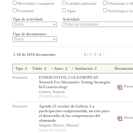
Movilidad y transporte
Calidad ambiental
Urbanismo y ed
Economía
Agua
Tecnología e i
Tipo de actividad:
Actividad:
Tipo de documentos:
1-20 de 1018 documentos
1
/
2
/
3
/
4
...
Tipo
Título
/
Autor
/
Institución
Document
Ponencia
EUROECOTOX, CSA-EUROPEAN
Network For Alternative Testing Strategies
Prese
In Ecotoxicology
Guinea, Joaquín
ZF BIOLABS, S.L.
Ponencia
Agenda 21 escolar de Galicia. La
participación comprometida, un reto para
el desarrollo de las competencias del
Prese
alumnado
Salgado Blanco, Manuel
Xunta de Galicia