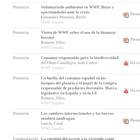
Ponencia
Voluntariado ambiental en WWF. Retos y
oportunidades ante la crisis
Prese
Fernández Montero, Belén
WWF España
Ponencia
Visión de WWF sobre el uso de la biomasa
forestal
Prese
Romero, Félix
WWF España
Ponencia
Consumo responsable para la biodiversidad
del Olmo Castillejos, Juan Carlos
Ver v
WWF España
Ponencia
La huella del consumo español en los
bosques del planeta y el papel de la compra
responsable de productos forestales. Marco
Ver v
legislativo en España y en la UE
Romero, Félix
WWF España
Ponencia
Las cumbres internacionales y los barcos
también naufragan
Prese
García, Coral
WWF España
Comunicación
La cuestión del acceso a la vivienda como