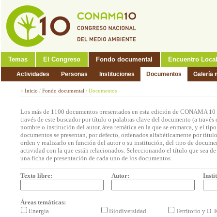
Temas
El Congreso
Fondo documental
Encuentro Loca
Actividades
Personas
Instituciones
Documentos
Galería 
>
Inicio
/
Fondo documental
/
Documentos
Los más de 1100 documentos presentados en esta edición de CONAMA 10 p
través de este buscador por título o palabras clave del documento (a través 
nombre o institución del autor, área temática en la que se enmarca, y el ti
documentos se presentan, por defecto, ordenados alfabéticamente por títul
orden y realizarlo en función del autor o su institución, del tipo de docum
actividad con la que están relacionados. Seleccionando el título que sea de 
una ficha de presentación de cada uno de los documentos.
Texto libre:
Autor:
Insti
Áreas temáticas:
Energía
Biodiversidad
Territorio y D.