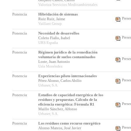
Valoriza Servicios Medioambientales
Ponencia
Hibridación de sistemas
Prese
Ruiz Ruiz, Jaime
Vaillant Group
Ponencia
Necesidad de desarrollos
Prese
Coleto Fiaño, Isabel
URS España
Ponencia
Régimen jurídico de la remediación
voluntaria de suelos contaminados
Prese
Loste, Juan Antonio
Uría Menéndez
Ponencia
Experiencias piloto internacionales
Prese
Pérez Alonso, Carlos Abilio
Urbaser, S.A.
Ponencia
Estudios de capacidad energética de los
residuos y propuestas. Cálculo de la
Prese
eficiencia energética: Fórmula R1
Maillo Sánchez, Alfonso
Urbaser, S.A.
Ponencia
Los residuos como recurso energético
Prese
Alonso Mateos, José Javier