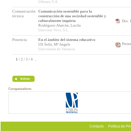
Urbaser, S.A.
Comunicación
Comunicación sostenible para la
técnica
construcción de una sociedad sostenible y
culturalmente inquieta
Doc. 
Rodríguez-Alarcón, Lucila
Universo Vivo, S.L.
Ponencia
En el ámbito del sistema educativo
Prese
Ull Solís, Mª Angels
Universitat de Valencia
1
/
2
/
3
/
4
...
Coorganizadores
Contacto
Política de Pr