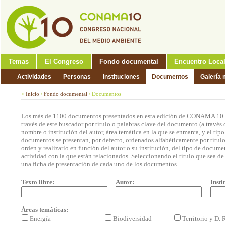
Temas
El Congreso
Fondo documental
Encuentro Loca
Actividades
Personas
Instituciones
Documentos
Galería 
>
Inicio
/
Fondo documental
/
Documentos
Los más de 1100 documentos presentados en esta edición de CONAMA 10 p
través de este buscador por título o palabras clave del documento (a través 
nombre o institución del autor, área temática en la que se enmarca, y el ti
documentos se presentan, por defecto, ordenados alfabéticamente por títul
orden y realizarlo en función del autor o su institución, del tipo de docum
actividad con la que están relacionados. Seleccionando el título que sea de 
una ficha de presentación de cada uno de los documentos.
Texto libre:
Autor:
Insti
Áreas temáticas:
Energía
Biodiversidad
Territorio y D.