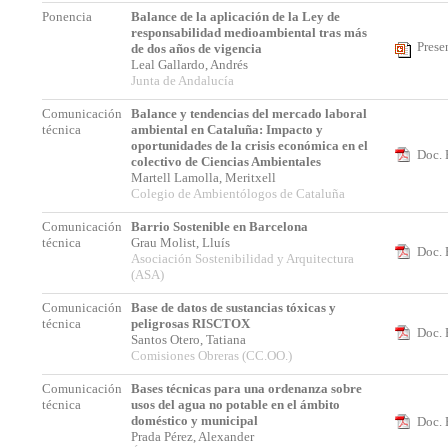
Ponencia
Balance de la aplicación de la Ley de
responsabilidad medioambiental tras más
Prese
de dos años de vigencia
Leal Gallardo, Andrés
Junta de Andalucía
Comunicación
Balance y tendencias del mercado laboral
técnica
ambiental en Cataluña: Impacto y
oportunidades de la crisis económica en el
Doc. 
colectivo de Ciencias Ambientales
Martell Lamolla, Meritxell
Colegio de Ambientólogos de Cataluña
Comunicación
Barrio Sostenible en Barcelona
técnica
Grau Molist, Lluís
Doc. 
Asociación Sostenibilidad y Arquitectura
(ASA)
Comunicación
Base de datos de sustancias tóxicas y
técnica
peligrosas RISCTOX
Doc. 
Santos Otero, Tatiana
Comisiones Obreras (CC.OO.)
Comunicación
Bases técnicas para una ordenanza sobre
técnica
usos del agua no potable en el ámbito
doméstico y municipal
Doc. 
Prada Pérez, Alexander