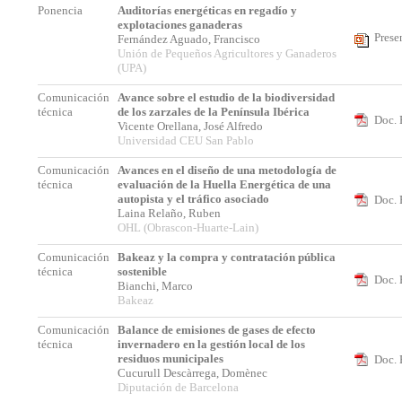
Ponencia
Auditorías energéticas en regadío y
explotaciones ganaderas
Prese
Fernández Aguado, Francisco
Unión de Pequeños Agricultores y Ganaderos
(UPA)
Comunicación
Avance sobre el estudio de la biodiversidad
técnica
de los zarzales de la Península Ibérica
Doc. 
Vicente Orellana, José Alfredo
Universidad CEU San Pablo
Comunicación
Avances en el diseño de una metodología de
técnica
evaluación de la Huella Energética de una
autopista y el tráfico asociado
Doc. 
Laina Relaño, Ruben
OHL (Obrascon-Huarte-Lain)
Comunicación
Bakeaz y la compra y contratación pública
técnica
sostenible
Doc. 
Bianchi, Marco
Bakeaz
Comunicación
Balance de emisiones de gases de efecto
técnica
invernadero en la gestión local de los
residuos municipales
Doc. 
Cucurull Descàrrega, Domènec
Diputación de Barcelona