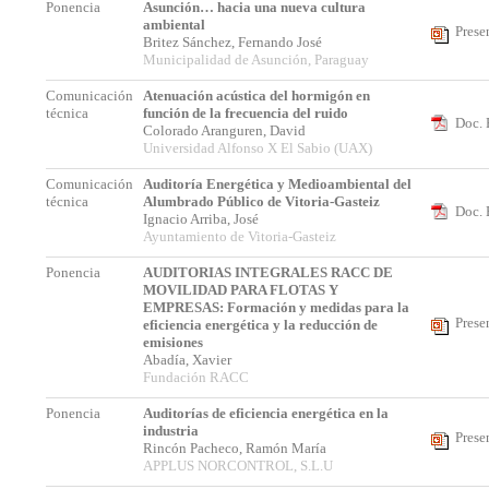
Ponencia
Asunción… hacia una nueva cultura
ambiental
Prese
Britez Sánchez, Fernando José
Municipalidad de Asunción, Paraguay
Comunicación
Atenuación acústica del hormigón en
técnica
función de la frecuencia del ruido
Doc. 
Colorado Aranguren, David
Universidad Alfonso X El Sabio (UAX)
Comunicación
Auditoría Energética y Medioambiental del
técnica
Alumbrado Público de Vitoria-Gasteiz
Doc. 
Ignacio Arriba, José
Ayuntamiento de Vitoria-Gasteiz
Ponencia
AUDITORIAS INTEGRALES RACC DE
MOVILIDAD PARA FLOTAS Y
EMPRESAS: Formación y medidas para la
Prese
eficiencia energética y la reducción de
emisiones
Abadía, Xavier
Fundación RACC
Ponencia
Auditorías de eficiencia energética en la
industria
Prese
Rincón Pacheco, Ramón María
APPLUS NORCONTROL, S.L.U