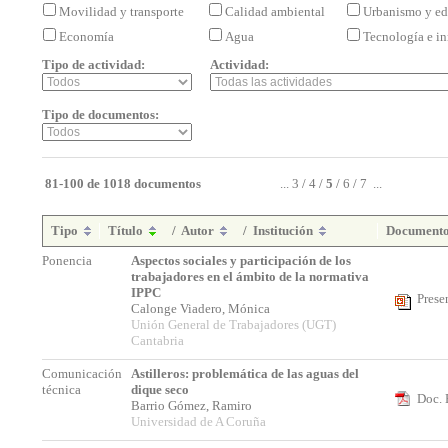
Movilidad y transporte
Calidad ambiental
Urbanismo y ed
Economía
Agua
Tecnología e i
Tipo de actividad:
Actividad:
Tipo de documentos:
81-100 de 1018 documentos
...
3
/
4
/
5
/
6
/
7
...
Tipo
Título
/
Autor
/
Institución
Document
Ponencia
Aspectos sociales y participación de los
trabajadores en el ámbito de la normativa
IPPC
Prese
Calonge Viadero, Mónica
Unión General de Trabajadores (UGT)
Cantabria
Comunicación
Astilleros: problemática de las aguas del
técnica
dique seco
Doc. 
Barrio Gómez, Ramiro
Universidad de A Coruña