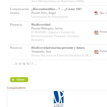
Área Metropolitana de Barcelona (AMB)
Comunicación
¿Biocombustibles…? … ¿Castor Oil?
técnica
Pizarro Polo, Angel
Doc. 
Universidad de Extremadura
Ponencia
Biodiversidad
Puertas Blázquez, Javier
Prese
EUROPARC-España y Fundación
Interuniversitaria Fernando González
Bernáldez
Ponencia
Biodiversidad marina:presente y futuro
Prese
Templado, José
Museo Nacional de Ciencias Naturales (CSIC)
...
3
/
4
/
5
/
6
/
7
...
Coorganizadores