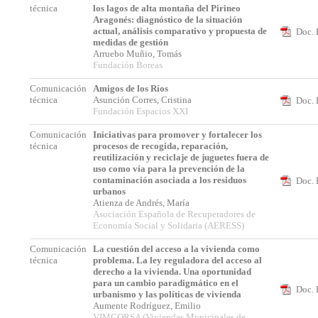
técnica
los lagos de alta montaña del Pirineo
Aragonés: diagnóstico de la situación
actual, análisis comparativo y propuesta de
Doc. 
medidas de gestión
Arruebo Muñio, Tomás
Fundación Boreas
Comunicación
Amigos de los Ríos
técnica
Asunción Corres, Cristina
Doc. 
Fundación Espacios XXI
Comunicación
Iniciativas para promover y fortalecer los
técnica
procesos de recogida, reparación,
reutilización y reciclaje de juguetes fuera de
uso como vía para la prevención de la
contaminación asociada a los residuos
Doc. 
urbanos
Atienza de Andrés, María
Asociación Española de Recuperadores de
Economía Social y Solidaria (AERESS)
Comunicación
La cuestión del acceso a la vivienda como
técnica
problema. La ley reguladora del acceso al
derecho a la vivienda. Una oportunidad
para un cambio paradigmático en el
Doc. 
urbanismo y las políticas de vivienda
Aumente Rodríguez, Emilio
VIMCORSA (Viviendas Municipales de