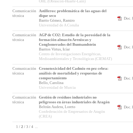
OHL (Obrascon-Huarte-Lain)
Comunicación
Astilleros: problemática de las aguas del
técnica
dique seco
Doc. 
Barrio Gómez, Ramiro
Universidad de A Coruña
Comunicación
AGP de CO2: Estudio de la porosidad de la
técnica
formación almacén Areniscas y
Conglomerados del Buntsandstein
Doc. 
Barrios Virtus, Icíar
Centro de Investigaciones Energéticas,
Medioambientales y Tecnológicas (CIEMAT)
Comunicación
Cronotoxicidad del Cadmio en pez cebra:
técnica
análisis de mortalidad y respuestas de
comportamiento
Doc. 
Bello, Carolina
Universidad de Murcia
Comunicación
Gestión de residuos industriales no
técnica
peligrosos en áreas industriales de Aragón
Beltrán Audera, Loreto
Doc. 
Confederación de Empresarios de Aragón
(CREA)
1
/
2
/
3
/
4
...