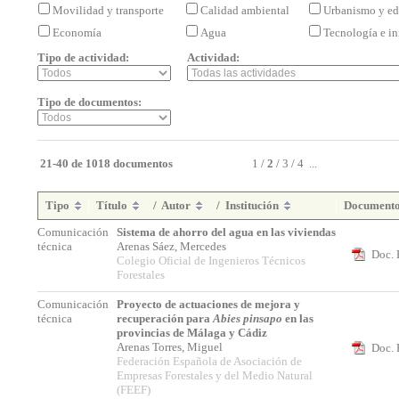
Movilidad y transporte
Calidad ambiental
Urbanismo y ed
Economía
Agua
Tecnología e i
Tipo de actividad:
Actividad:
Tipo de documentos:
21-40 de 1018 documentos
1
/
2
/
3
/
4
...
Tipo
Título
/
Autor
/
Institución
Document
Comunicación
Sistema de ahorro del agua en las viviendas
técnica
Arenas Sáez, Mercedes
Doc. 
Colegio Oficial de Ingenieros Técnicos
Forestales
Comunicación
Proyecto de actuaciones de mejora y
técnica
recuperación para
Abies pinsapo
en las
provincias de Málaga y Cádiz
Arenas Torres, Miguel
Doc. 
Federación Española de Asociación de
Empresas Forestales y del Medio Natural
(FEEF)