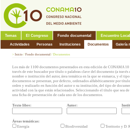
Temas
El Congreso
Fondo documental
Encuentro Loca
Actividades
Personas
Instituciones
Documentos
Galería 
>
Inicio
/
Fondo documental
/
Documentos
Los más de 1100 documentos presentados en esta edición de CONAMA 10 p
través de este buscador por título o palabras clave del documento (a través 
nombre o institución del autor, área temática en la que se enmarca, y el ti
documentos se presentan, por defecto, ordenados alfabéticamente por títul
orden y realizarlo en función del autor o su institución, del tipo de docum
actividad con la que están relacionados. Seleccionando el título que sea de 
una ficha de presentación de cada uno de los documentos.
Texto libre:
Autor:
Insti
Áreas temáticas:
Energía
Biodiversidad
Territorio y D.