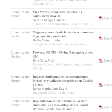
Córdoba, S.A.)
Comunicación
Vías Verdes, desarrollo sostenible y
técnica
cohesión territorial
Doc. 
Aycart Luengo, Carmen
Fundación de Ferrocarriles Españoles (FFE)
Comunicación
Mega-regiones: desde la visión económica a
técnica
la perspectiva ambiental
Doc. 
Badia Nieto, Elisabet
Colegio de Ambientólogos de Cataluña
Comunicación
Proyecto FENIX - Giving Packaging a new
técnica
life!
Bala Gala, Alba
Doc. 
Escuela Superior de Comercio Internacional
(ESCI)
Comunicación
Impacto Ambiental de los cerramientos
técnica
forestales y vallados cinegéticos en Castilla
y León
Doc. 
Barba Martín, Luis David
Universidad Católica de Ávila
Comunicación
Implantación de un Sistema de Gestión
técnica
Ambiental en cinco autopistas de Brasil
Doc. 
Barbosa Parente, Angela María