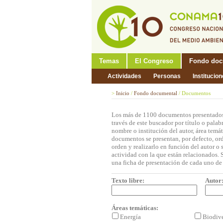
Temas
El Congreso
Fondo doc
Actividades
Personas
Institucio
>
Inicio
/
Fondo documental
/
Documentos
Los más de 1100 documentos presentados
través de este buscador por título o palab
nombre o institución del autor, área temá
documentos se presentan, por defecto, or
orden y realizarlo en función del autor o
actividad con la que están relacionados. S
una ficha de presentación de cada uno de
Texto libre:
Autor
Áreas temáticas:
Energía
Biodiv