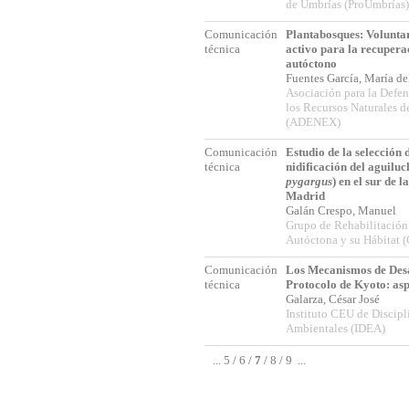
de Umbrías (ProUmbrías)
Comunicación
Plantabosques: Volunta
técnica
activo para la recupera
autóctono
Fuentes García, María de
Asociación para la Defen
los Recursos Naturales 
(ADENEX)
Comunicación
Estudio de la selección 
técnica
nidificación del aguiluc
pygargus
) en el sur de
Madrid
Galán Crespo, Manuel
Grupo de Rehabilitación
Autóctona y su Hábitat
Comunicación
Los Mecanismos de Desa
técnica
Protocolo de Kyoto: aspe
Galarza, César José
Instituto CEU de Discipl
Ambientales (IDEA)
...
5
/
6
/
7
/
8
/
9
...