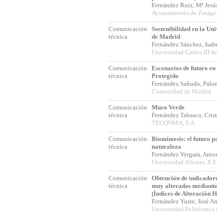
Fernández Ruiz, Mª Jes
Ayuntamiento de Zarago
Comunicación
Sostenibilidad en la Uni
técnica
de Madrid
Fernández Sánchez, Isa
Universidad Carlos III d
Comunicación
Escenarios de futuro en
técnica
Protegido
Fernández Sañudo, Pal
Comunidad de Madrid
Comunicación
Muro Verde
técnica
Fernández Tabasco, Cris
TECONMA, S.A.
Comunicación
Biomímesis: el futuro pa
técnica
naturaleza
Fernández Vergara, Ant
Universidad Alfonso X E
Comunicación
Obtención de indicador
técnica
muy alteradas mediant
(Índices de Alteración 
Fernández Yuste, José A
Universidad Politécnica