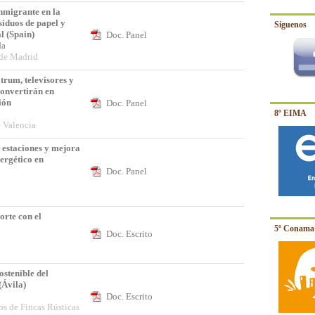
inmigrante en la
siduos de papel y
Síguenos
l (Spain)
Doc. Panel
ida
 de Madrid
rum, televisores y
convertirán en
ión
Doc. Panel
8º EIMA
e Valencia
n estaciones y mejora
ergético en
Doc. Panel
a
rte con el
5º Conama 
Doc. Escrito
o
ostenible del
(Ávila)
Doc. Escrito
os de Fincas Rústicas