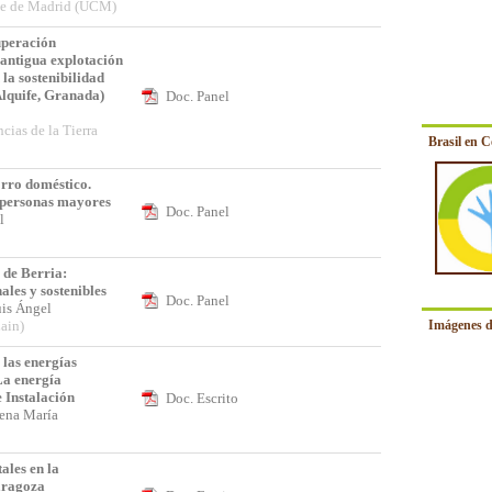
se de Madrid (UCM)
uperación
antigua explotación
la sostenibilidad
Alquife, Granada)
Doc. Panel
s
cias de la Tierra
Brasil en 
rro doméstico.
 personas mayores
Doc. Panel
el
de Berria:
ales y sostenibles
Doc. Panel
uis Ángel
Imágenes d
ain)
 las energías
La energía
 Instalación
Doc. Escrito
lena María
ales en la
aragoza