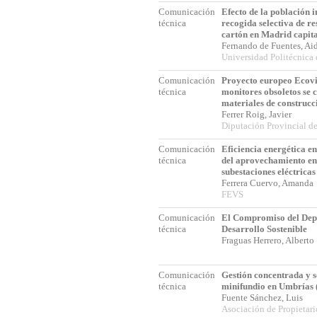
Comunicación
Efecto de la población 
técnica
recogida selectiva de re
cartón en Madrid capita
Fernando de Fuentes, A
Universidad Politécnica
Comunicación
Proyecto europeo Ecovit
técnica
monitores obsoletos se 
materiales de construcc
Ferrer Roig, Javier
Diputación Provincial d
Comunicación
Eficiencia energética e
técnica
del aprovechamiento en
subestaciones eléctricas
Ferrera Cuervo, Amand
FEVS
Comunicación
El Compromiso del Depo
técnica
Desarrollo Sostenible
Fraguas Herrero, Albert
Comunicación
Gestión concentrada y s
técnica
minifundio en Umbrías 
Fuente Sánchez, Luis
Asociación de Propietari