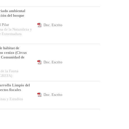
riado ambiental
ción del bosque
l Pilar
Doc. Escrito
sa de la Naturaleza y
de Extremadura
de hábitat de
ho cenizo (
Circus
 la Comunidad de
Doc. Escrito
 de la Fauna
 (GREFA)
rrollo Limpio del
ctos fiscales
Doc. Escrito
inas y Estudios