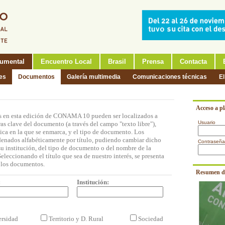
umental
Encuentro Local
Brasil
Prensa
Contacta
nes
Documentos
Galería multimedia
Comunicaciones técnicas
El
Acceso a p
 en esta edición de CONAMA 10 pueden ser localizados a
Usuario
ras clave del documento (a través del campo "texto libre"),
tica en la que se enmarca, y el tipo de documento. Los
denados alfabéticamente por título, pudiendo cambiar dicho
Contraseña
 su institución, del tipo de documento o del nombre de la
eleccionando el título que sea de nuestro interés, se presenta
 los documentos.
Resumen d
:
Institución:
ersidad
Territorio y D. Rural
Sociedad