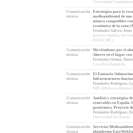
Universidad Compluten
Comunicación
Estrategias para la rec
técnica
medioambiental de una 
minera compatibles con 
económica de la zona (
Fernández Gálvez, Jesú
Instituto Andaluz de Cien
(UGR-CSIC)
Comunicación
Moviéndonos por el aho
técnica
Ahorro en el hogar con
Fernández Gómez, Dani
Cruz Roja Española
Comunicación
El Emisario Submarino 
técnica
Infraestructuras funcion
Fernández Rodríguez, L
OHL (Obrascon-Huarte-L
Comunicación
Análisis y estrategias de
técnica
renovables en España. 
geotérmica. Proyecto de
Fernández Rodríguez, E
Universidad de Oviedo
Comunicación
Servicios Medioambient
técnica
plataforma EasyWebZ