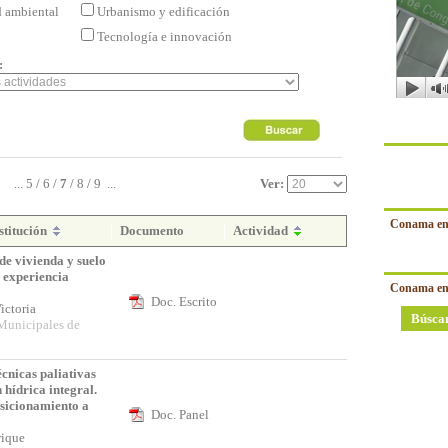
d ambiental
Urbanismo y edificación
Tecnología e innovación
:
...
5
/
6
/
7
/
8
/
9
...
Ver:
Conama en
stitución
Documento
Actividad
de vivienda y suelo
 experiencia
Conama en
Doc. Escrito
ictoria
Búsca
unicipales de
écnicas paliativas
 hídrica integral.
osicionamiento a
Doc. Panel
nrique