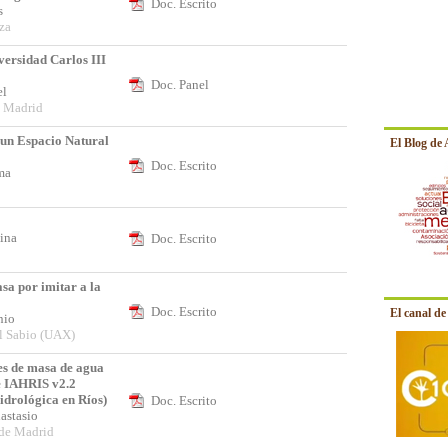
Doc. Escrito
ús
za
versidad Carlos III
Doc. Panel
bel
e Madrid
 un Espacio Natural
El Blog de
Doc. Escrito
oma
tina
Doc. Escrito
sa por imitar a la
Doc. Escrito
El canal d
onio
l Sabio (UAX)
es de masa de agua
e IAHRIS v2.2
Hidrológica en Ríos)
Doc. Escrito
nastasio
 de Madrid