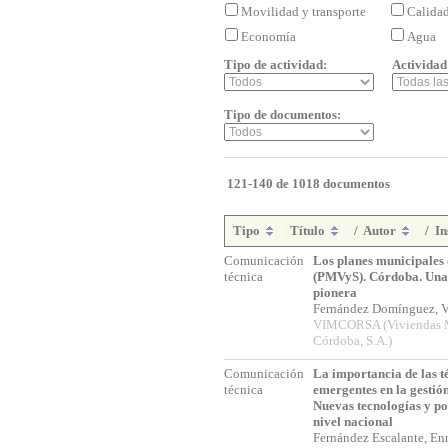
Movilidad y transporte
Calida
Economía
Agua
Tipo de actividad:
Actividad
Tipo de documentos:
121-140 de 1018 documentos
Tipo
Título
/
Autor
/
In
Comunicación
Los planes municipales 
técnica
(PMVyS). Córdoba. Una
pionera
Fernández Domínguez, V
VIMCORSA (Viviendas M
Córdoba, S.A.)
Comunicación
La importancia de las t
técnica
emergentes en la gestión
Nuevas tecnologías y p
nivel nacional
Fernández Escalante, E