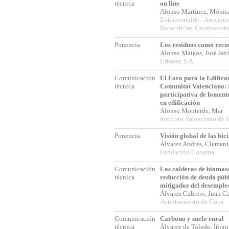
técnica
on line
Alonso Martínez, Móni
Enkarterrialde - Asociac
Rural de las Encartacion
Ponencia
Los residuos como recu
Alonso Mateos, José Jav
Urbaser, S.A.
Comunicación
El Foro para la Edifica
técnica
Comunitat Valenciana:
participativa de fomento
en edificación
Alonso Monterde, Mar
Instituto Valenciano de l
Ponencia
Visión global de las bici
Álvarez Andrés, Clemen
Fundación Conama
Comunicación
Las calderas de biomas
técnica
reducción de deuda públ
mitigador del desemple
Álvarez Cabrero, Juan C
Ayuntamiento de Coca
Comunicación
Carbono y suelo rural
técnica
Álvarez de Toledo, Íñig