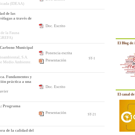
plicada (IDEAA)
dad de las
rófagas a través de
Doc. Escrito
 de la Fauna
 (GREFA)
El Blog de
e Carbono Municipal
Ponencia escrita
oambiental, S.A.
ST-1
Presentación
e Medio Ambiente.
aica. Fundamentos y
ción práctica a una
Doc. Escrito
Javier
El canal d
: Programa
Presentación
ST-21
ra de la calidad del