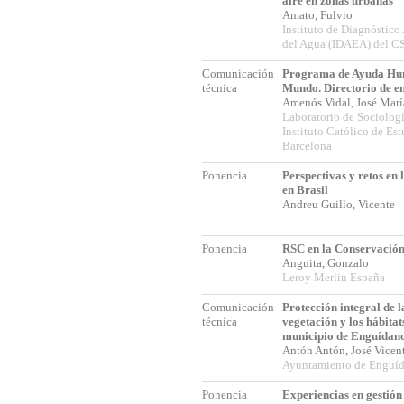
aire en zonas urbanas
Amato, Fulvio
Instituto de Diagnóstico
del Agua (IDAEA) del C
Comunicación
Programa de Ayuda Huma
técnica
Mundo. Directorio de em
Amenós Vidal, José Mar
Laboratorio de Sociolog
Instituto Católico de Est
Barcelona
Ponencia
Perspectivas y retos en 
en Brasil
Andreu Guillo, Vicente
Ponencia
RSC en la Conservación
Anguita, Gonzalo
Leroy Merlin España
Comunicación
Protección integral de la
técnica
vegetación y los hábitats
municipio de Enguídano
Antón Antón, José Vice
Ayuntamiento de Enguí
Ponencia
Experiencias en gestió