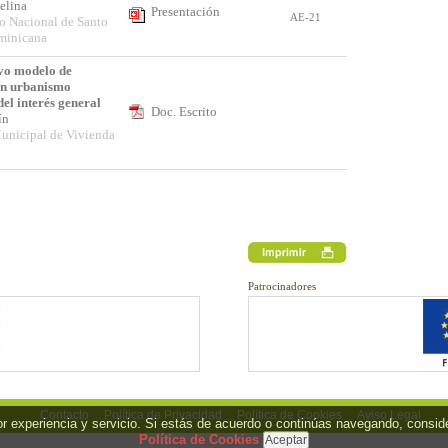
yelina
Presentación
AE-21
to Nacional de Santo
minicana
vo modelo de
un urbanismo
del interés general
Doc. Escrito
uín
nicipal de Vivienda
Patrocinadores
Contacto
Política de Privacidad
Política de Cookies
Aviso Legal
jor experiencia y servicio. Si estás de acuerdo o continúas navegando, cons
Política de Cookies