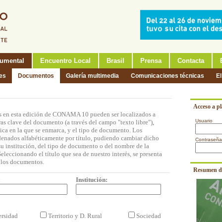
umental
Encuentro Local
Brasil
Prensa
Contacta
nes
Documentos
Galería multimedia
Comunicaciones técnicas
El
Acceso a p
 en esta edición de CONAMA 10 pueden ser localizados a
Usuario
ras clave del documento (a través del campo "texto libre"),
tica en la que se enmarca, y el tipo de documento. Los
denados alfabéticamente por título, pudiendo cambiar dicho
Contraseña
 su institución, del tipo de documento o del nombre de la
eleccionando el título que sea de nuestro interés, se presenta
 los documentos.
Resumen d
:
Institución:
ersidad
Territorio y D. Rural
Sociedad