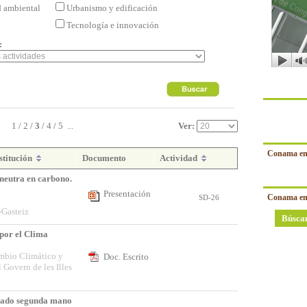
d ambiental
Urbanismo y edificación
Tecnología e innovación
:
1
/
2
/
3
/
4
/
5
...
Ver:
Conama en
stitución
Documento
Actividad
 neutra en carbono.
Presentación
Conama en
SD-26
-Gasteiz
Búsca
por el Clima
mbio Climático y
Doc. Escrito
Govern de les Illes
cado segunda mano