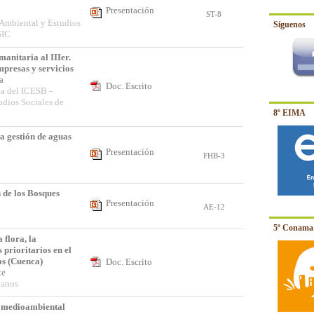
Presentación
ST-8
 Ambiental y Estudios
Síguenos
SIC
nitaria al IIIer.
presas y servicios
ía
Doc. Escrito
ía del ICESB -
udios Sociales de
8º EIMA
la gestión de aguas
Presentación
FHB-3
 de los Bosques
Presentación
AE-12
5º Conama 
 flora, la
 prioritarios en el
s (Cuenca)
Doc. Escrito
nte
danos
n medioambiental