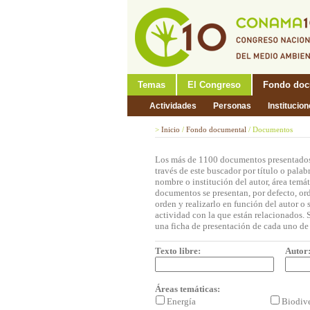
Temas
El Congreso
Fondo doc
Actividades
Personas
Institucio
>
Inicio
/
Fondo documental
/
Documentos
Los más de 1100 documentos presentados
través de este buscador por título o palab
nombre o institución del autor, área temá
documentos se presentan, por defecto, or
orden y realizarlo en función del autor o
actividad con la que están relacionados. S
una ficha de presentación de cada uno de
Texto libre:
Autor
Áreas temáticas:
Energía
Biodiv