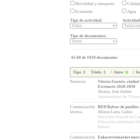
Movilidad y transporte
Calida
Economía
Agua
Tipo de actividad:
Actividad
Tipo de documentos:
41-60 de 1018 documentos
Tipo
Título
/
Autor
/
In
Ponencia
Vitoria-Gasteiz, ciudad
Escenario 2020-2050
Alonso, José Andrés
Ayuntamiento de Vitoria
Comunicación
RED Balear de pueblos 
técnica
Alonso Laita, Carlos
Dirección General de Ca
Educación Ambiental del 
Balears
Comunicación
Enkarterrimarket mer