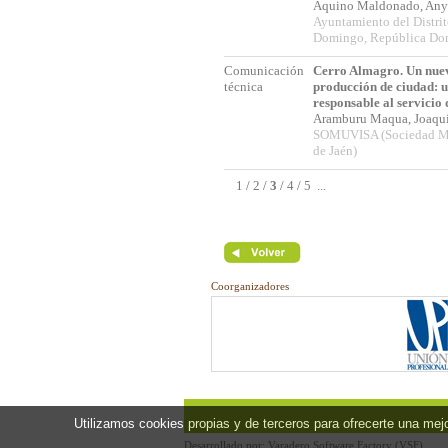
Aquino Maldonado, An
Ayuntamiento del Distri
Domingo, República Do
Comunicación
Cerro Almagro. Un nue
técnica
producción de ciudad: 
responsable al servicio 
Aramburu Maqua, Joaq
SOMUVISA (Sociedad Mu
de Jaén)
1
/
2
/
3
/
4
/
5
...
Coorganizadores
Utilizamos cookies propias y de terceros para ofrecerte una me
Desarrollado por:
Varadero Software Factory (VSF)