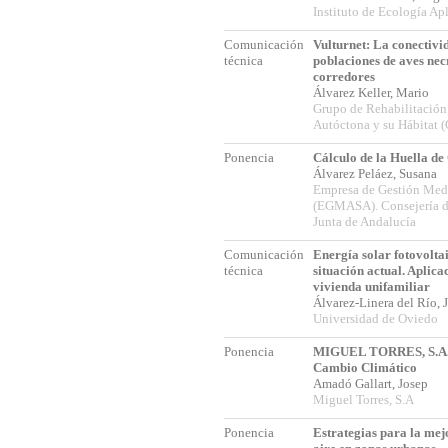
Instituto de Ecología A
Comunicación
Vulturnet: La conectivi
técnica
poblaciones de aves nec
corredores
Álvarez Keller, Mario
Grupo de Rehabilitación
Autóctona y su Hábitat
Ponencia
Cálculo de la Huella d
Álvarez Peláez, Susana
Empresa de Gestión Medi
(EGMASA). Consejería d
Junta de Andalucía
Comunicación
Energía solar fotovolt
técnica
situación actual. Aplica
vivienda unifamiliar
Álvarez-Linera del Río, 
Universidad de Oviedo
Ponencia
MIGUEL TORRES, S.A.
Cambio Climático
Amadó Gallart, Josep
Miguel Torres, S.A
Ponencia
Estrategias para la mejo