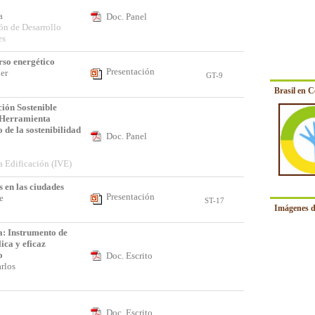
ca
Doc. Panel
ión de Desarrollo
es
rso energético
Presentación
ier
GT-9
Brasil en 
ción Sostenible
 Herramienta
 de la sostenibilidad
Doc. Panel
a Edificación (IVE)
s en las ciudades
Presentación
te
ST-17
Imágenes d
a: Instrumento de
ica y eficaz
o
Doc. Escrito
arlos
o
Doc. Escrito