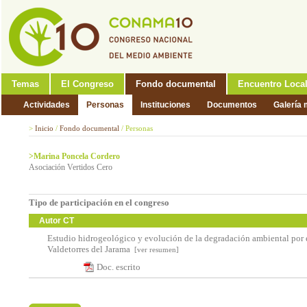
Temas
El Congreso
Fondo documental
Encuentro Loca
Actividades
Personas
Instituciones
Documentos
Galería 
>
Inicio
/
Fondo documental
/
Personas
>Marina Poncela Cordero
Asociación Vertidos Cero
Tipo de participación en el congreso
Autor CT
Estudio hidrogeológico y evolución de la degradación ambiental por 
Valdetorres del Jarama
[ver resumen]
Doc. escrito