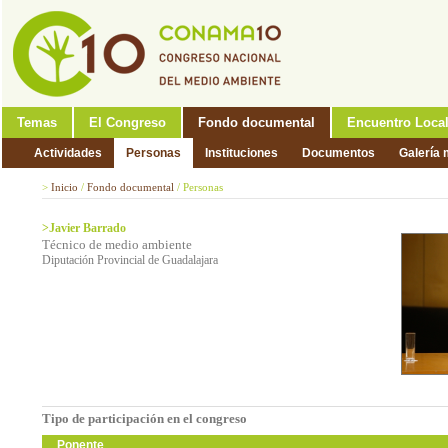
Temas
El Congreso
Fondo documental
Encuentro Loca
Actividades
Personas
Instituciones
Documentos
Galería 
>
Inicio
/
Fondo documental
/
Personas
>Javier Barrado
Técnico de medio ambiente
Diputación Provincial de Guadalajara
Tipo de participación en el congreso
Ponente