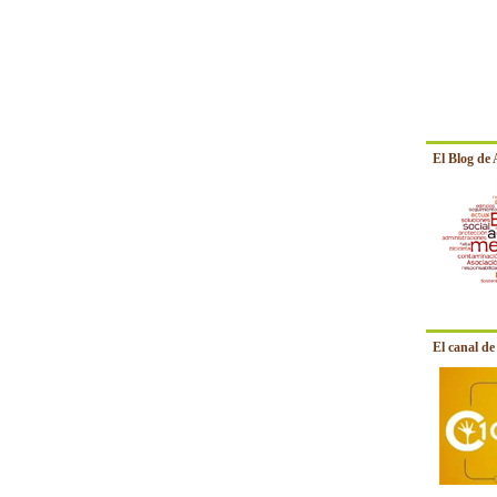
El Blog de
El canal d