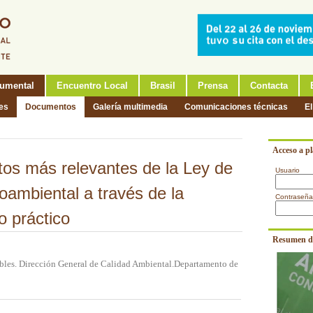
umental
Encuentro Local
Brasil
Prensa
Contacta
nes
Documentos
Galería multimedia
Comunicaciones técnicas
El
Acceso a p
ctos más relevantes de la Ley de
Usuario
oambiental a través de la
Contraseña
o práctico
Resumen d
bles. Dirección General de Calidad Ambiental.Departamento de