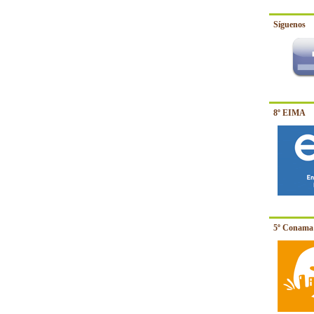
Síguenos
8º EIMA
5º Conama 