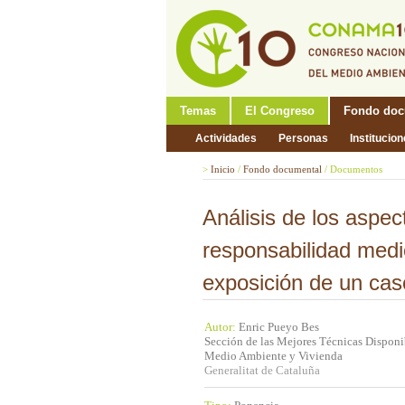
Temas
El Congreso
Fondo doc
Actividades
Personas
Institucio
>
Inicio
/
Fondo documental
/
Documentos
Análisis de los aspe
responsabilidad medi
exposición de un cas
Autor:
Enric Pueyo Bes
Sección de las Mejores Técnicas Disponi
Medio Ambiente y Vivienda
Generalitat de Cataluña