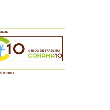
Conama
el congreso