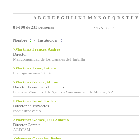
A
B
C
D
E
F
G
H
I
J
K
L
M
N
Ñ
O
P
Q
R
S
T
U
V
81-100 de 233 personas
...
3
/
4
/
5
/
6
/
7
...
Nombre
/
Institución
>Martínez Francés, Andrés
Director
Mancomunidad de los Canales del Taibilla
>Martínez Frías, Leticia
Ecológicamente S.C.A.
>Martinez García, Alfonso
Director Económico-Finaciero
Empresa Municipal de Aguas y Saneamiento de Murcia, S.A.
>Martinez Gasol, Carlos
Director de Proyectos
Inèdit Innovació
>Martínez Gómez, Luis Antonio
Director Gerente
AGECAM
>Martínez Gonzalez, Pedro