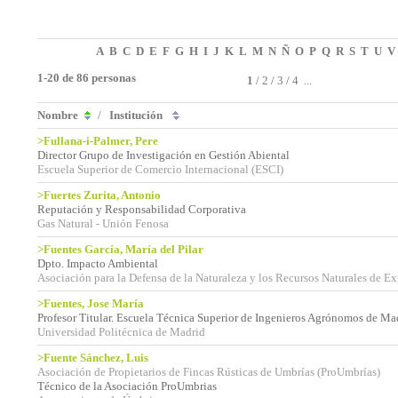
A
B
C
D
E
F
G
H
I
J
K
L
M
N
Ñ
O
P
Q
R
S
T
U
V
1-20 de 86 personas
1
/
2
/
3
/
4
...
Nombre
/
Institución
>Fullana-i-Palmer, Pere
Director Grupo de Investigación en Gestión Abiental
Escuela Superior de Comercio Internacional (ESCI)
>Fuertes Zurita, Antonio
Reputación y Responsabilidad Corporativa
Gas Natural - Unión Fenosa
>Fuentes García, María del Pilar
Dpto. Impacto Ambiental
Asociación para la Defensa de la Naturaleza y los Recursos Naturales de
>Fuentes, Jose María
Profesor Titular. Escuela Técnica Superior de Ingenieros Agrónomos de Ma
Universidad Politécnica de Madrid
>Fuente Sánchez, Luis
Asociación de Propietarios de Fincas Rústicas de Umbrías (ProUmbrías)
Técnico de la Asociación ProUmbrias