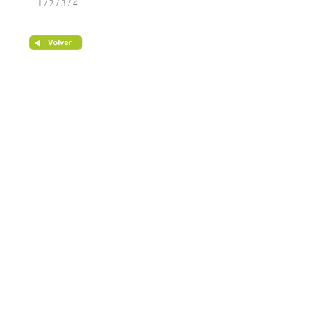
1
/
2
/
3
/
4
...