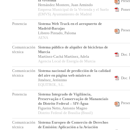
la vivienda
Prese
Hernández Montero, Juan Armindo
Empresa Municipal de la Vivienda y el Suelo
Ponen
(EMVS). Ayuntamiento de Madrid
Ponencia
Sistema Web Track en el aeropuerto de
Madrid-Barajas
Prese
Librero Pintado, Paloma
AENA
Comunicación
Sistema público de alquiler de bicicletas de
técnica
Murcia
Doc. 
Martínez-Cachá Martínez, Adela
Agencia Local de Energía de Murcia
Comunicación
Sistema nacional de predicción de la calidad
técnica
del aire en página web miaire.es
Doc. 
Jiménez, Jerónimo
EQUITROL, S.L.
Ponencia
Sistema Integrado de Vigilância,
Preservação e Conservação de Mananciais
Prese
do Distrito Federal – SIV-Água
Figueira Netto, Antonio Magno
Distrito Federal de Brasilia (Brasil)
Comunicación
Sistema Europeo de Comercio de Derechos
técnica
de Emisión: Aplicación a la Aviación