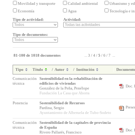
Movilidad y transporte
Calidad ambiental
Urbanismo y ed
Economía
Agua
Tecnología e i
Tipo de actividad:
Actividad:
Tipo de documentos:
81-100 de 1018 documentos
...
3
/
4
/
5
/
6
/
7
...
Tipo
Título
/
Autor
/
Institución
Document
Comunicación
Sostenibilidad en la rehabilitación de
técnica
edificios de viviendas
Doc. 
González de la Peña, Penélope
Fundación La Casa que Ahorra
Ponencia
Sostenibilidad de Recursos
Prese
Pardina, Sergio
Ayuntamiento de Alberuela de Tubo-Sodeto
Comunicación
Sostenibilidad de la capitales de provincia
técnica
de España
Doc. 
Rivero Pallarés, Francisco