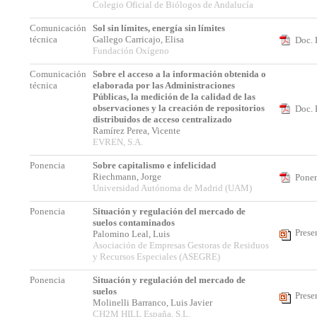
Colegio Oficial de Biólogos de Andalucía
Comunicación
Sol sin límites, energía sin límites
técnica
Gallego Carricajo, Elisa
Doc. 
Fundación Oxígeno
Comunicación
Sobre el acceso a la información obtenida o
técnica
elaborada por las Administraciones
Públicas, la medición de la calidad de las
observaciones y la creación de repositorios
Doc. 
distribuidos de acceso centralizado
Ramírez Perea, Vicente
EVREN, S.A.
Ponencia
Sobre capitalismo e infelicidad
Riechmann, Jorge
Ponen
Universidad Autónoma de Madrid (UAM)
Ponencia
Situación y regulación del mercado de
suelos contaminados
Prese
Palomino Leal, Luis
Asociación de Empresas Gestoras de Residuos
y Recursos Especiales (ASEGRE)
Ponencia
Situación y regulación del mercado de
suelos
Prese
Molinelli Barranco, Luis Javier
CH2M HILL España, S.L.