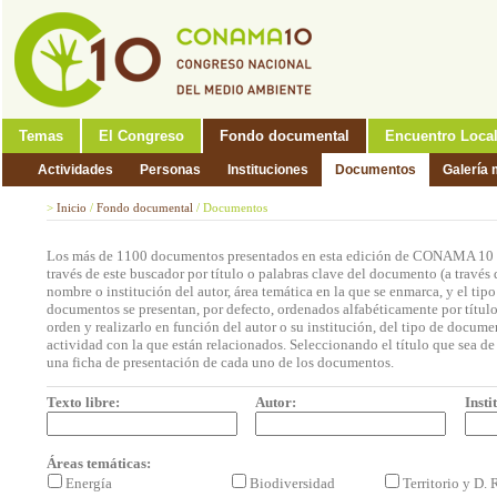
Temas
El Congreso
Fondo documental
Encuentro Loca
Actividades
Personas
Instituciones
Documentos
Galería 
>
Inicio
/
Fondo documental
/
Documentos
Los más de 1100 documentos presentados en esta edición de CONAMA 10 p
través de este buscador por título o palabras clave del documento (a través 
nombre o institución del autor, área temática en la que se enmarca, y el ti
documentos se presentan, por defecto, ordenados alfabéticamente por títul
orden y realizarlo en función del autor o su institución, del tipo de docum
actividad con la que están relacionados. Seleccionando el título que sea de 
una ficha de presentación de cada uno de los documentos.
Texto libre:
Autor:
Insti
Áreas temáticas:
Energía
Biodiversidad
Territorio y D.