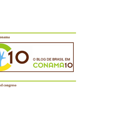
Conama
el congreso