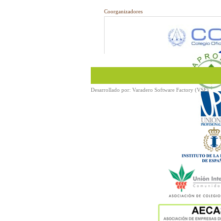
Coorganizadores
Desarrollado por:
Varadero Software Factory (VSF)