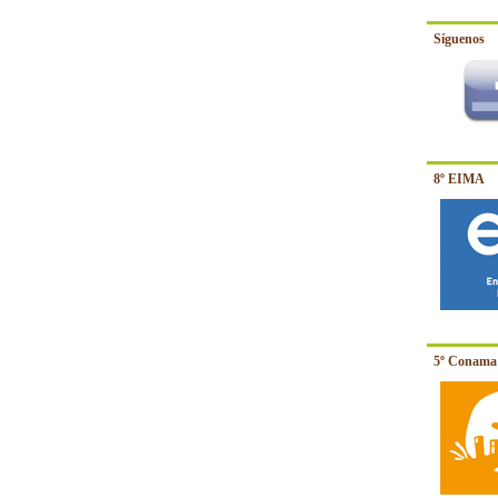
Síguenos
8º EIMA
5º Conama 