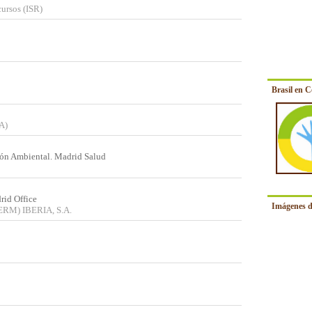
cursos (ISR)
Brasil en 
A)
ión Ambiental. Madrid Salud
rid Office
Imágenes d
ERM) IBERIA, S.A.