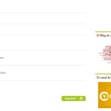
El Blog de
nte
ífers
El canal d