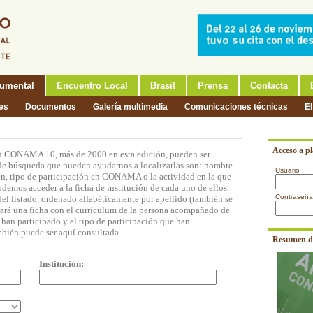
umental
Encuentro Local
Brasil
Prensa
Contacta
nes
Documentos
Galería multimedia
Comunicaciones técnicas
El
Acceso a p
en CONAMA 10, más de 2000 en esta edición, pueden ser
s de búsqueda que pueden ayudarnos a localizarlas son: nombre
Usuario
cen, tipo de participación en CONAMA o la actividad en la que
odemos acceder a la ficha de institución de cada uno de ellos.
Contraseña
del listado, ordenado alfabéticamente por apellido (también se
trará una ficha con el currículum de la persona acompañado de
 han participado y el tipo de participación que han
bién puede ser aquí consultada.
Resumen d
Institución: