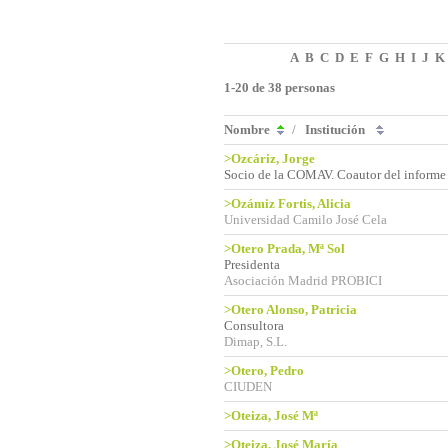
A
B
C
D
E
F
G
H
I
J
K
1-20 de 38 personas
Nombre
/
Institución
>Ozcáriz, Jorge
Socio de la COMAV. Coautor del inform
>Ozámiz Fortis, Alicia
Universidad Camilo José Cela
>Otero Prada, Mª Sol
Presidenta
Asociación Madrid PROBICI
>Otero Alonso, Patricia
Consultora
Dimap, S.L.
>Otero, Pedro
CIUDEN
>Oteiza, José Mª
>Oteiza, José María