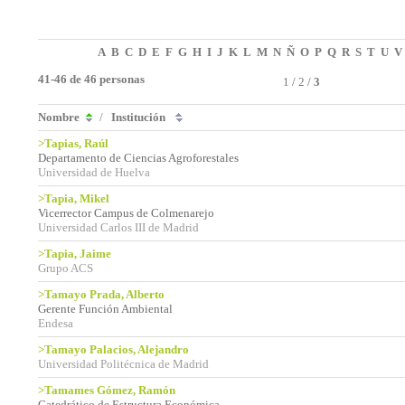
A
B
C
D
E
F
G
H
I
J
K
L
M
N
Ñ
O
P
Q
R
S
T
U
V
41-46 de 46 personas
1
/
2
/
3
Nombre
/
Institución
>Tapias, Raúl
Departamento de Ciencias Agroforestales
Universidad de Huelva
>Tapia, Mikel
Vicerrector Campus de Colmenarejo
Universidad Carlos III de Madrid
>Tapia, Jaime
Grupo ACS
>Tamayo Prada, Alberto
Gerente Función Ambiental
Endesa
>Tamayo Palacios, Alejandro
Universidad Politécnica de Madrid
>Tamames Gómez, Ramón
Catedrático de Estructura Económica