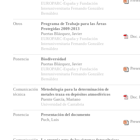
Prese
EUROPARC-España y Fundación
Interuniversitaria Fernando González
Bernáldez
Otros
Programa de Trabajo para las Áreas
Protegidas 2009-2013
Puertas Blázquez, Javier
Doc. 
EUROPARC-España y Fundación
Interuniversitaria Fernando González
Bernáldez
Ponencia
Biodiversidad
Puertas Blázquez, Javier
Prese
EUROPARC-España y Fundación
Interuniversitaria Fernando González
Bernáldez
Comunicación
Metodología para la determinación de
técnica
metales traza en depósitos atmosféricos
Doc. 
Puente García, Mariano
Universidad de Cantabria
Ponencia
Presentación del documento
Puch, Luis
Prese
Comunicación
La energía neta de los sistemas fotovoltaicos