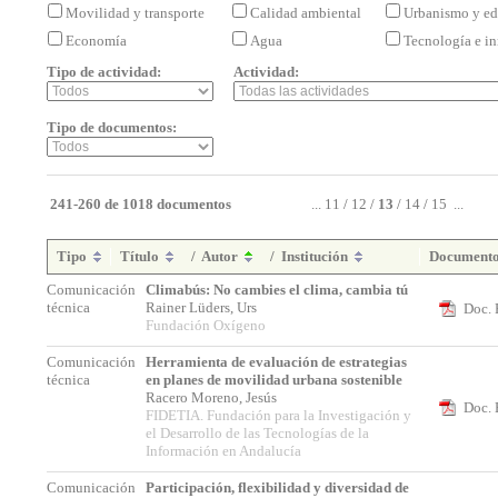
Movilidad y transporte
Calidad ambiental
Urbanismo y ed
Economía
Agua
Tecnología e i
Tipo de actividad:
Actividad:
Tipo de documentos:
241-260 de 1018 documentos
...
11
/
12
/
13
/
14
/
15
...
Tipo
Título
/
Autor
/
Institución
Document
Comunicación
Climabús: No cambies el clima, cambia tú
técnica
Rainer Lüders, Urs
Doc. 
Fundación Oxígeno
Comunicación
Herramienta de evaluación de estrategias
técnica
en planes de movilidad urbana sostenible
Racero Moreno, Jesús
Doc. 
FIDETIA. Fundación para la Investigación y
el Desarrollo de las Tecnologías de la
Información en Andalucía
Comunicación
Participación, flexibilidad y diversidad de