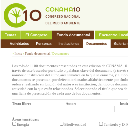
Temas
El Congreso
Fondo documental
Encuentro Loca
Actividades
Personas
Instituciones
Documentos
Galería 
>
Inicio
/
Fondo documental
/
Documentos
Los más de 1100 documentos presentados en esta edición de CONAMA 10 p
través de este buscador por título o palabras clave del documento (a través 
nombre o institución del autor, área temática en la que se enmarca, y el ti
documentos se presentan, por defecto, ordenados alfabéticamente por títul
orden y realizarlo en función del autor o su institución, del tipo de docum
actividad con la que están relacionados. Seleccionando el título que sea de 
una ficha de presentación de cada uno de los documentos.
Texto libre:
Autor:
Insti
Áreas temáticas:
Energía
Biodiversidad
Territorio y D.