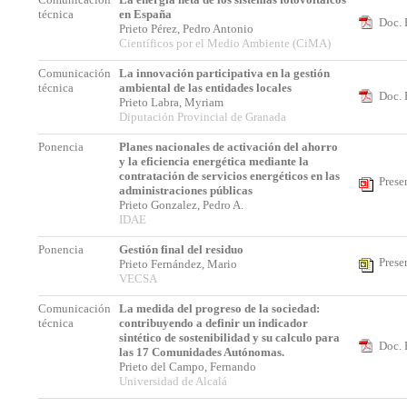
técnica
en España
Doc. 
Prieto Pérez, Pedro Antonio
Científicos por el Medio Ambiente (CiMA)
Comunicación
La innovación participativa en la gestión
técnica
ambiental de las entidades locales
Doc. 
Prieto Labra, Myriam
Diputación Provincial de Granada
Ponencia
Planes nacionales de activación del ahorro
y la eficiencia energética mediante la
contratación de servicios energéticos en las
Prese
administraciones públicas
Prieto Gonzalez, Pedro A.
IDAE
Ponencia
Gestión final del residuo
Prese
Prieto Fernández, Mario
VECSA
Comunicación
La medida del progreso de la sociedad:
técnica
contribuyendo a definir un indicador
sintético de sostenibilidad y su calculo para
Doc. 
las 17 Comunidades Autónomas.
Prieto del Campo, Fernando
Universidad de Alcalá