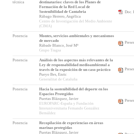
técnica
destinatarios: claves de los Planes de
Formación de la Red Local de
Sostenibilidad de Cantabria
Doc. 
Rábago Herrero, Angélica
Centro de Investigación del Medio Ambiente
(CIMA)
Ponencia
Montes, servicios ambientales y mecanismos
de mercado
Prese
Rábade Blanco, José Mª
Grupo Tragsa
Ponencia
Análisis de los aspectos más relevantes de la
Ley de responsabilidad medioambiental a
Prese
través de la exposición de un caso práctico
Pueyo Bes, Enric
Generalitat de Cataluña
Ponencia
Hacia la sostenibilidad del deporte en los
Espacios Protegidos
Puertas Blázquez, Javier
Prese
EUROPARC-España y Fundación
Interuniversitaria Fernando González
Bernáldez
Ponencia
Recopilación de experiencias en áreas
marinas protegidas
Puertas Blázquez, Javier