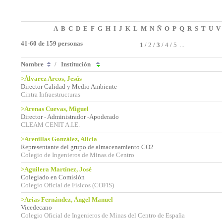
A
B
C
D
E
F
G
H
I
J
K
L
M
N
Ñ
O
P
Q
R
S
T
U
V
41-60 de 159 personas
1
/
2
/
3
/
4
/
5
...
Nombre
/
Institución
>Álvarez Arcos, Jesús
Director Calidad y Medio Ambiente
Cintra Infraestructuras
>Arenas Cuevas, Miguel
Director - Administrador -Apoderado
CLEAM CENIT A.I.E.
>Arenillas González, Alicia
Representante del grupo de almacenamiento CO2
Colegio de Ingenieros de Minas de Centro
>Aguilera Martínez, José
Colegiado en Comisión
Colegio Oficial de Físicos (COFIS)
>Arias Fernández, Ángel Manuel
Vicedecano
Colegio Oficial de Ingenieros de Minas del Centro de España