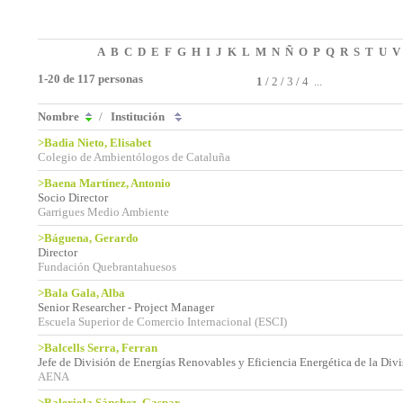
A
B
C
D
E
F
G
H
I
J
K
L
M
N
Ñ
O
P
Q
R
S
T
U
V
1-20 de 117 personas
1
/
2
/
3
/
4
...
Nombre
/
Institución
>Badia Nieto, Elisabet
Colegio de Ambientólogos de Cataluña
>Baena Martínez, Antonio
Socio Director
Garrigues Medio Ambiente
>Báguena, Gerardo
Director
Fundación Quebrantahuesos
>Bala Gala, Alba
Senior Researcher - Project Manager
Escuela Superior de Comercio Internacional (ESCI)
>Balcells Serra, Ferran
Jefe de División de Energías Renovables y Eficiencia Energética de la Di
AENA
>Baleriola Sánchez, Gaspar