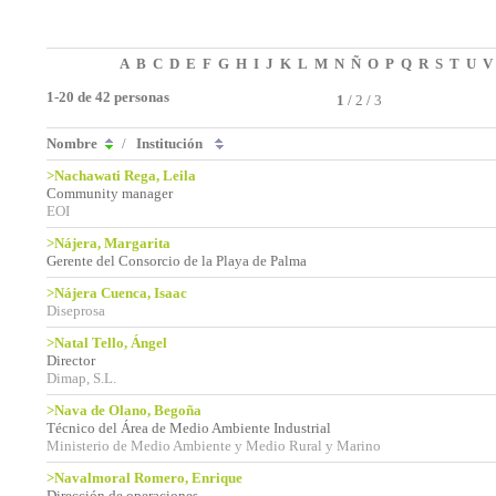
A
B
C
D
E
F
G
H
I
J
K
L
M
N
Ñ
O
P
Q
R
S
T
U
V
1-20 de 42 personas
1
/
2
/
3
Nombre
/
Institución
>Nachawati Rega, Leila
Community manager
EOI
>Nájera, Margarita
Gerente del Consorcio de la Playa de Palma
>Nájera Cuenca, Isaac
Diseprosa
>Natal Tello, Ángel
Director
Dimap, S.L.
>Nava de Olano, Begoña
Técnico del Área de Medio Ambiente Industrial
Ministerio de Medio Ambiente y Medio Rural y Marino
>Navalmoral Romero, Enrique
Dirección de operaciones