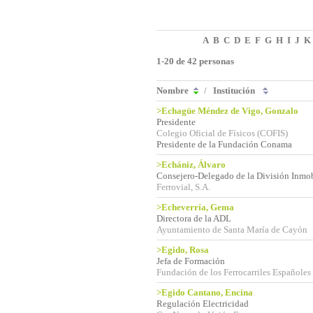
A
B
C
D
E
F
G
H
I
J
K
1-20 de 42 personas
Nombre
/
Institución
>Echagüe Méndez de Vigo, Gonzalo
Presidente
Colegio Oficial de Físicos (COFIS)
Presidente de la Fundación Conama
>Echániz, Álvaro
Consejero-Delegado de la División Inmob
Ferrovial, S.A.
>Echeverría, Gema
Directora de la ADL
Ayuntamiento de Santa María de Cayón
>Egido, Rosa
Jefa de Formación
Fundación de los Ferrocarriles Españoles
>Egido Cantano, Encina
Regulación Electricidad