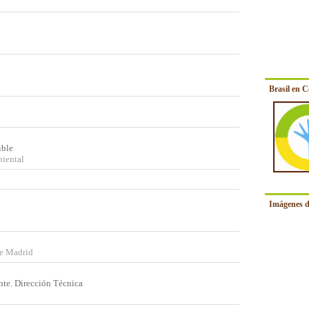
Brasil en 
ible
iental
Imágenes d
de Madrid
te. Dirección Técnica