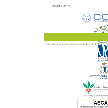
Coorganizadores
Desarrollado por:
Varadero Software Factory (VSF)