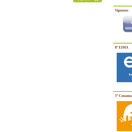
Síguenos
8º EIMA
5º Conama 