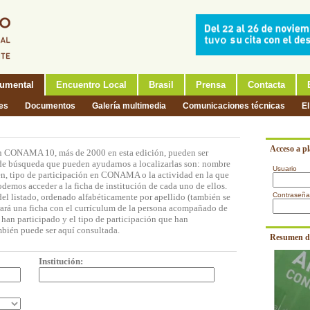
umental
Encuentro Local
Brasil
Prensa
Contacta
nes
Documentos
Galería multimedia
Comunicaciones técnicas
El
Acceso a p
en CONAMA 10, más de 2000 en esta edición, pueden ser
s de búsqueda que pueden ayudarnos a localizarlas son: nombre
Usuario
cen, tipo de participación en CONAMA o la actividad en la que
odemos acceder a la ficha de institución de cada uno de ellos.
Contraseña
del listado, ordenado alfabéticamente por apellido (también se
trará una ficha con el currículum de la persona acompañado de
 han participado y el tipo de participación que han
bién puede ser aquí consultada.
Resumen d
Institución: