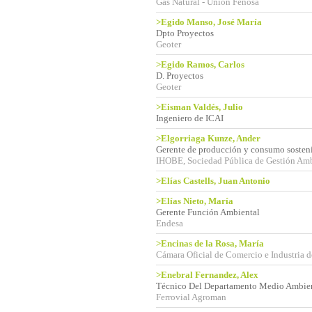
Gas Natural - Unión Fenosa
>Egido Manso, José María
Dpto Proyectos
Geoter
>Egido Ramos, Carlos
D. Proyectos
Geoter
>Eisman Valdés, Julio
Ingeniero de ICAI
>Elgorriaga Kunze, Ander
Gerente de producción y consumo sosten
IHOBE, Sociedad Pública de Gestión Amb
>Elías Castells, Juan Antonio
>Elías Nieto, María
Gerente Función Ambiental
Endesa
>Encinas de la Rosa, María
Cámara Oficial de Comercio e Industria 
>Enebral Fernandez, Alex
Técnico Del Departamento Medio Ambien
Ferrovial Agroman