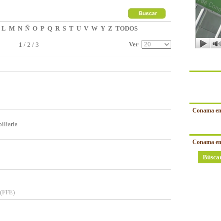
L
M
N
Ñ
O
P
Q
R
S
T
U
V
W
Y
Z
TODOS
Ver
1
/
2
/
3
Conama en
iliaria
Conama en
Búsca
 (FFE)