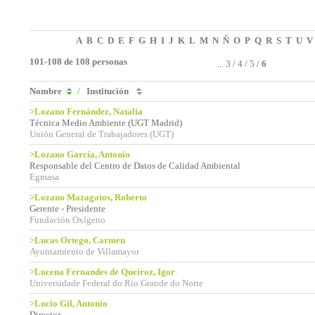
A
B
C
D
E
F
G
H
I
J
K
L
M
N
Ñ
O
P
Q
R
S
T
U
V
101-108 de 108 personas
...
3
/
4
/
5
/
6
Nombre
/
Institución
>Lozano Fernández, Natalia
Técnica Medio Ambiente (UGT Madrid)
Unión General de Trabajadores (UGT)
>Lozano García, Antonio
Responsable del Centro de Datos de Calidad Ambiental
Egmasa
>Lozano Mazagatos, Roberto
Gerente - Presidente
Fundación Oxígeno
>Lucas Ortego, Carmen
Ayuntamiento de Villamayor
>Lucena Fernandes de Queiroz, Igor
Universidade Federal do Rio Grande do Norte
>Lucio Gil, Antonio
Director