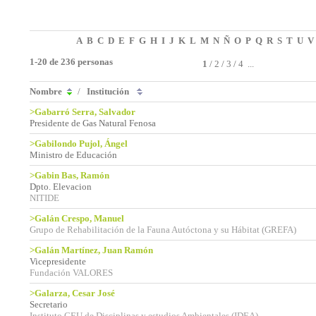
A
B
C
D
E
F
G
H
I
J
K
L
M
N
Ñ
O
P
Q
R
S
T
U
V
1-20 de 236 personas
1
/
2
/
3
/
4
...
Nombre
/
Institución
>Gabarró Serra, Salvador
Presidente de Gas Natural Fenosa
>Gabilondo Pujol, Ángel
Ministro de Educación
>Gabin Bas, Ramón
Dpto. Elevacion
NITIDE
>Galán Crespo, Manuel
Grupo de Rehabilitación de la Fauna Autóctona y su Hábitat (GREFA)
>Galán Martínez, Juan Ramón
Vicepresidente
Fundación VALORES
>Galarza, Cesar José
Secretario
Instituto CEU de Disciplinas y estudios Ambientales (IDEA)