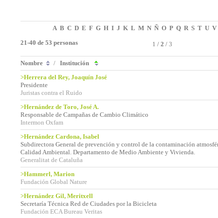
A
B
C
D
E
F
G
H
I
J
K
L
M
N
Ñ
O
P
Q
R
S
T
U
V
21-40 de 53 personas
1
/
2
/
3
Nombre
/
Institución
>Herrera del Rey, Joaquín José
Presidente
Juristas contra el Ruido
>Hernández de Toro, José A.
Responsable de Campañas de Cambio Climático
Intermon Oxfam
>Hernández Cardona, Isabel
Subdirectora General de prevención y control de la contaminación atmosfér
Calidad Ambiental. Departamento de Medio Ambiente y Vivienda.
Generalitat de Cataluña
>Hammerl, Marion
Fundación Global Nature
>Hernández Gil, Meritxell
Secretaría Técnica Red de Ciudades por la Bicicleta
Fundación ECA Bureau Veritas