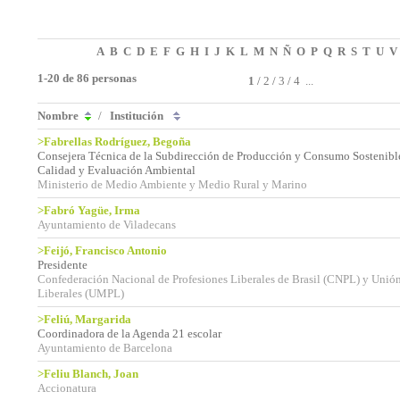
A
B
C
D
E
F
G
H
I
J
K
L
M
N
Ñ
O
P
Q
R
S
T
U
V
1-20 de 86 personas
1
/
2
/
3
/
4
...
Nombre
/
Institución
>Fabrellas Rodríguez, Begoña
Consejera Técnica de la Subdirección de Producción y Consumo Sostenible
Calidad y Evaluación Ambiental
Ministerio de Medio Ambiente y Medio Rural y Marino
>Fabró Yagüe, Irma
Ayuntamiento de Viladecans
>Feijó, Francisco Antonio
Presidente
Confederación Nacional de Profesiones Liberales de Brasil (CNPL) y Unió
Liberales (UMPL)
>Feliú, Margarida
Coordinadora de la Agenda 21 escolar
Ayuntamiento de Barcelona
>Feliu Blanch, Joan
Accionatura