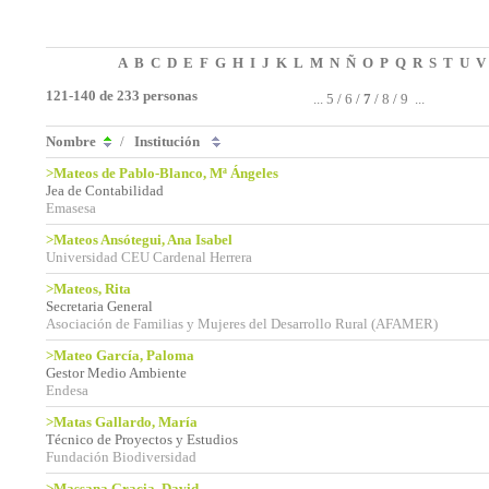
A
B
C
D
E
F
G
H
I
J
K
L
M
N
Ñ
O
P
Q
R
S
T
U
V
121-140 de 233 personas
...
5
/
6
/
7
/
8
/
9
...
Nombre
/
Institución
>Mateos de Pablo-Blanco, Mª Ángeles
Jea de Contabilidad
Emasesa
>Mateos Ansótegui, Ana Isabel
Universidad CEU Cardenal Herrera
>Mateos, Rita
Secretaria General
Asociación de Familias y Mujeres del Desarrollo Rural (AFAMER)
>Mateo García, Paloma
Gestor Medio Ambiente
Endesa
>Matas Gallardo, María
Técnico de Proyectos y Estudios
Fundación Biodiversidad
>Massana Gracia, David