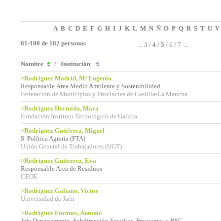
A
B
C
D
E
F
G
H
I
J
K
L
M
N
Ñ
O
P
Q
R
S
T
U
V
81-100 de 182 personas
...
3
/
4
/
5
/
6
/
7
...
Nombre
/
Institución
>Rodriguez Madrid, Mª Eugenia
Responsable Área Medio Ambiente y Sostenibilidad
Federación de Municipios y Provincias de Castilla-La Mancha
>Rodríguez Hermida, Mara
Fundación Instituto Tecnológico de Galicia
>Rodríguez Gutiérrez, Miguel
S. Política Agraria (FTA)
Unión General de Trabajadores (UGT)
>Rodríguez Gutierrez, Eva
Responsable Area de Residuos
CEOE
>Rodríguez Galiano, Victor
Universidad de Jaén
>Rodríguez Furones, Antonio
Jefe Departamento. Subdirección Estudios, Programas y RSC